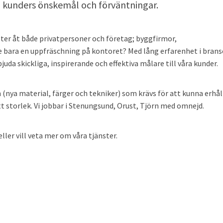
ra kunders önskemål och förväntningar.
nster åt både privatpersoner och företag; byggfirmor,
ske bara en uppfräschning på kontoret? Med lång erfarenhet i bran
da skickliga, inspirerande och effektiva målare till våra kunder.
(nya material, färger och tekniker) som krävs för att kunna erhål
tt storlek. Vi jobbar i Stenungsund, Orust, Tjörn med omnejd.
ler vill veta mer om våra tjänster.