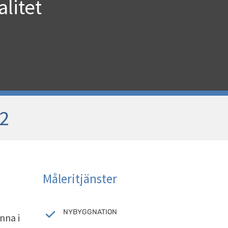
litet
32
Måleritjänster
NYBYGGNATION
nna i