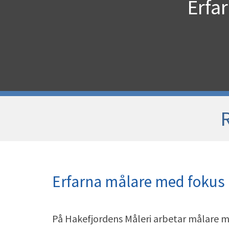
Erfa
R
Erfarna målare med fokus 
På Hakefjordens Måleri arbetar målare m