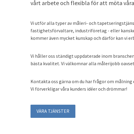
vårt arbete och flexibla för att möta vå
Vi utför alla typer av måleri- och tapetseringstjä
fastighetsförvaltare, industriföretag - eller kan
kommer även mycket kunskap och därför kan vi erbju
Vi håller oss ständigt uppdaterade inom branschen 
bästa kvalitet. Vi välkomnar alla målerijobb oavse
Kontakta oss gärna om du har frågor om målning el
Vi förverkligar våra kunders idéer och drömmar!
VÄRA TJÄNSTER